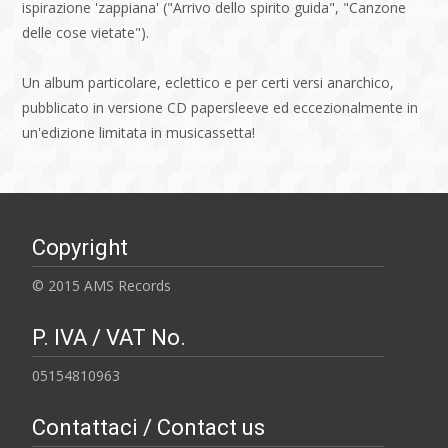
ispirazione 'zappiana' ("Arrivo dello spirito guida", "Canzone
delle cose vietate").
Un album particolare, eclettico e per certi versi anarchico,
pubblicato in versione CD papersleeve ed eccezionalmente in
un'edizione limitata in musicassetta!
Copyright
© 2015 AMS Records
P. IVA / VAT No.
05154810963
Contattaci / Contact us