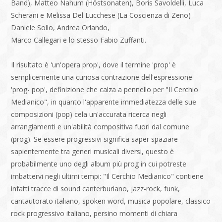
Band), Matteo Nahum (Höstsonaten), Boris Savoldelli, Luca
Scherani e Melissa Del Lucchese (La Coscienza di Zeno)
Daniele Sollo, Andrea Orlando,
Marco Callegari e lo stesso Fabio Zuffanti.
Il risultato è 'un'opera prop', dove il termine 'prop' è
semplicemente una curiosa contrazione dell'espressione
'prog- pop', definizione che calza a pennello per "Il Cerchio
Medianico", in quanto l'apparente immediatezza delle sue
composizioni (pop) cela un'accurata ricerca negli
arrangiamenti e un'abilità compositiva fuori dal comune
(prog). Se essere progressivi significa saper spaziare
sapientemente tra generi musicali diversi, questo è
probabilmente uno degli album più prog in cui potreste
imbattervi negli ultimi tempi: "Il Cerchio Medianico" contiene
infatti tracce di sound canterburiano, jazz-rock, funk,
cantautorato italiano, spoken word, musica popolare, classico
rock progressivo italiano, persino momenti di chiara