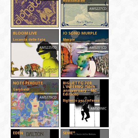
Höstsonaten
AMS227CD
BLOOM LIVE
IO SONO MURPLE
Locanda delle Fate
Murple
AMS225CD
AMS201CD
NOTE PERDUTE
BIGLIETTO PER
L’INFERNO (50th
Garybaldi
anniversary – MC
Edition)
AMS179CD
Biglietto per l'inferno
AMS09MC
EDEN
SEME*