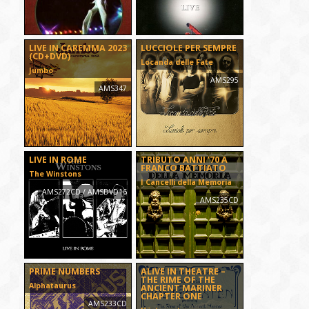
LIVE IN CAREMMA 2023
LUCCIOLE PER SEMPRE
(CD+DVD)
Locanda delle Fate
Jumbo
AMS295
AMS347
LIVE IN ROME
TRIBUTO ANNI ’70 A
FRANCO BATTIATO
The Winstons
I Cancelli della Memoria
AMS272CD / AMSDVD16
AMS235CD
PRIME NUMBERS
ALIVE IN THEATRE –
THE RIME OF THE
Alphataurus
ANCIENT MARINER
CHAPTER ONE
AMS233CD