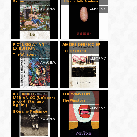
Dalton
Il Bacio della Medusa
AMS07MC
AMS05MC
PICTURES AT AN
AMORE ONIRICO EP
EXHIBITION
Fabio Zuffanti
The Winstons
AMS03MC
AMS04MC
IL CERCHIO
THE WINSTONS
MEDIANICO (Un’opera
The Winstons
prop di Stefano
Agnini)
AMS01MC
Il Cerchio Medianico
AMS02MC