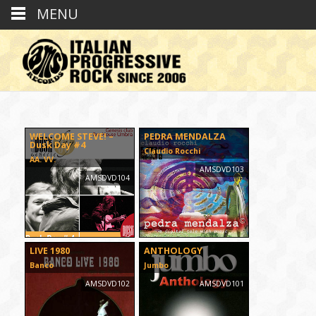
MENU
WELCOME STEVE! –
PEDRA MENDALZA
Dusk Day #4
Claudio Rocchi
AA. VV.
AMSDVD103
AMSDVD104
LIVE 1980
ANTHOLOGY
Banco
Jumbo
AMSDVD102
AMSDVD101