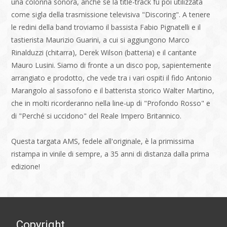
una colonna sonora, anche se la title-track fu poi utilizzata
come sigla della trasmissione televisiva "Discoring". A tenere
le redini della band troviamo il bassista Fabio Pignatelli e il
tastierista Maurizio Guarini, a cui si aggiungono Marco
Rinalduzzi (chitarra), Derek Wilson (batteria) e il cantante
Mauro Lusini. Siamo di fronte a un disco pop, sapientemente
arrangiato e prodotto, che vede tra i vari ospiti il fido Antonio
Marangolo al sassofono e il batterista storico Walter Martino,
che in molti ricorderanno nella line-up di "Profondo Rosso" e
di "Perché si uccidono" del Reale Impero Britannico.
Questa targata AMS, fedele all'originale, è la primissima
ristampa in vinile di sempre, a 35 anni di distanza dalla prima
edizione!
Copyright