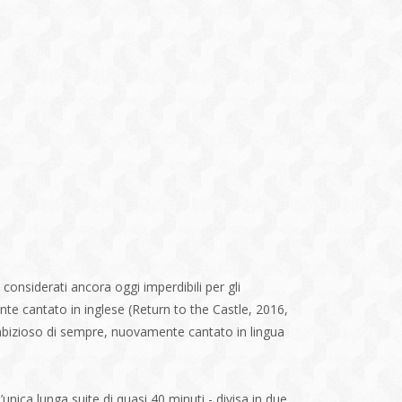
 considerati ancora oggi imperdibili per gli
te cantato in inglese (Return to the Castle, 2016,
ambizioso di sempre, nuovamente cantato in lingua
unica lunga suite di quasi 40 minuti - divisa in due