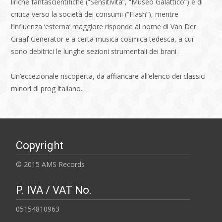
liriche fantascientifiche (“Sensitività”, “Museo Galattico”) e di
critica verso la società dei consumi (“Flash”), mentre
l’influenza ‘esterna’ maggiore risponde al nome di Van Der
Graaf Generator e a certa musica cosmica tedesca, a cui
sono debitrici le lunghe sezioni strumentali dei brani.
Un’eccezionale riscoperta, da affiancare all’elenco dei classici
minori di prog italiano.
Copyright
© 2015 AMS Records
P. IVA / VAT No.
05154810963