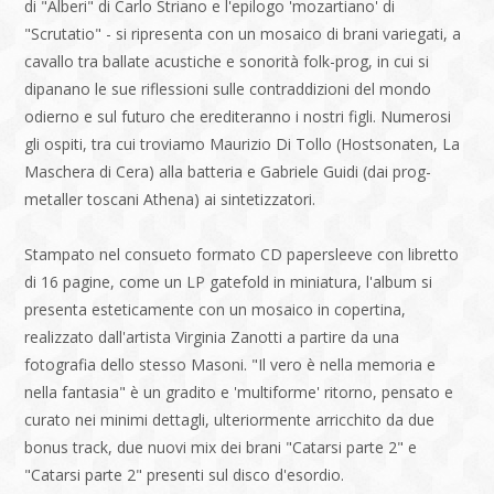
di "Alberi" di Carlo Striano e l'epilogo 'mozartiano' di
"Scrutatio" - si ripresenta con un mosaico di brani variegati, a
cavallo tra ballate acustiche e sonorità folk-prog, in cui si
dipanano le sue riflessioni sulle contraddizioni del mondo
odierno e sul futuro che erediteranno i nostri figli. Numerosi
gli ospiti, tra cui troviamo Maurizio Di Tollo (Hostsonaten, La
Maschera di Cera) alla batteria e Gabriele Guidi (dai prog-
metaller toscani Athena) ai sintetizzatori.
Stampato nel consueto formato CD papersleeve con libretto
di 16 pagine, come un LP gatefold in miniatura, l'album si
presenta esteticamente con un mosaico in copertina,
realizzato dall'artista Virginia Zanotti a partire da una
fotografia dello stesso Masoni. "Il vero è nella memoria e
nella fantasia" è un gradito e 'multiforme' ritorno, pensato e
curato nei minimi dettagli, ulteriormente arricchito da due
bonus track, due nuovi mix dei brani "Catarsi parte 2" e
"Catarsi parte 2" presenti sul disco d'esordio.