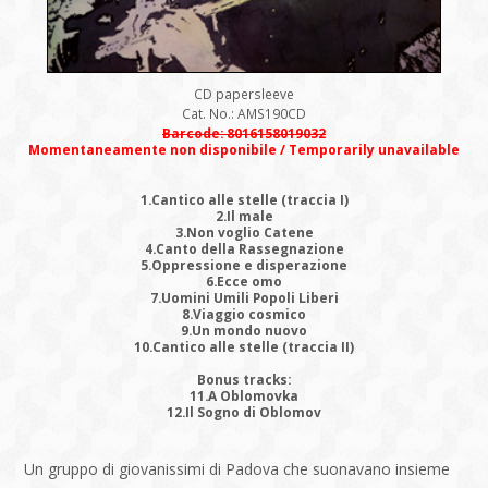
CD papersleeve
Cat. No.: AMS190CD
Barcode: 8016158019032
Momentaneamente non disponibile / Temporarily unavailable
1.Cantico alle stelle (traccia I)
2.Il male
3.Non voglio Catene
4.Canto della Rassegnazione
5.Oppressione e disperazione
6.Ecce omo
7.Uomini Umili Popoli Liberi
8.Viaggio cosmico
9.Un mondo nuovo
10.Cantico alle stelle (traccia II)
Bonus tracks:
11.A Oblomovka
12.Il Sogno di Oblomov
Un gruppo di giovanissimi di Padova che suonavano insieme