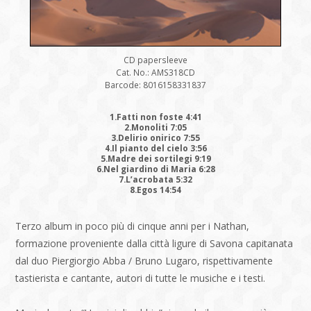
CD papersleeve
Cat. No.: AMS318CD
Barcode: 8016158331837
1.Fatti non foste 4:41
2.Monoliti 7:05
3.Delirio onirico 7:55
4.Il pianto del cielo 3:56
5.Madre dei sortilegi 9:19
6.Nel giardino di Maria 6:28
7.L’acrobata 5:32
8.Egos 14:54
Terzo album in poco più di cinque anni per i Nathan,
formazione proveniente dalla città ligure di Savona capitanata
dal duo Piergiorgio Abba / Bruno Lugaro, rispettivamente
tastierista e cantante, autori di tutte le musiche e i testi.