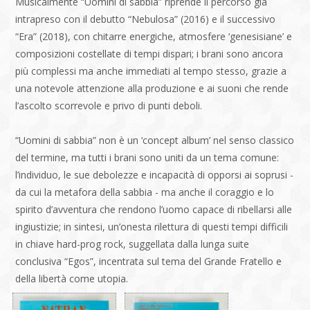
Musicalmente “Uomini di sabbia” riprende il percorso già
intrapreso con il debutto “Nebulosa” (2016) e il successivo
“Era” (2018), con chitarre energiche, atmosfere ‘genesisiane’ e
composizioni costellate di tempi dispari; i brani sono ancora
più complessi ma anche immediati al tempo stesso, grazie a
una notevole attenzione alla produzione e ai suoni che rende
l’ascolto scorrevole e privo di punti deboli.
“Uomini di sabbia” non è un ‘concept album’ nel senso classico
del termine, ma tutti i brani sono uniti da un tema comune:
l’individuo, le sue debolezze e incapacità di opporsi ai soprusi -
da cui la metafora della sabbia - ma anche il coraggio e lo
spirito d’avventura che rendono l’uomo capace di ribellarsi alle
ingiustizie; in sintesi, un’onesta rilettura di questi tempi difficili
in chiave hard-prog rock, suggellata dalla lunga suite
conclusiva “Egos”, incentrata sul tema del Grande Fratello e
della libertà come utopia.