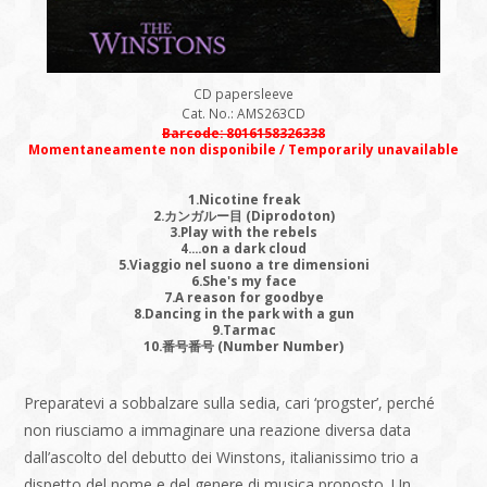
CD papersleeve
Cat. No.: AMS263CD
Barcode: 8016158326338
Momentaneamente non disponibile / Temporarily unavailable
1.Nicotine freak
2.カンガルー目 (Diprodoton)
3.Play with the rebels
4....on a dark cloud
5.Viaggio nel suono a tre dimensioni
6.She's my face
7.A reason for goodbye
8.Dancing in the park with a gun
9.Tarmac
10.番号番号 (Number Number)
Preparatevi a sobbalzare sulla sedia, cari ‘progster’, perché
non riusciamo a immaginare una reazione diversa data
dall’ascolto del debutto dei Winstons, italianissimo trio a
dispetto del nome e del genere di musica proposto. Un