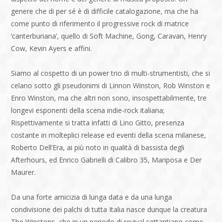
genere che di per sé è di difficile catalogazione, ma che ha
come punto di riferimento il progressive rock di matrice
‘canterburiana’, quello di Soft Machine, Gong, Caravan, Henry
Cow, Kevin Ayers e affini.
Siamo al cospetto di un power trio di multi-strumentisti, che si
celano sotto gli pseudonimi di Linnon Winston, Rob Winston e
Enro Winston, ma che altri non sono, insospettabilmente, tre
longevi esponenti della scena indie-rock italiana;
Rispettivamente si tratta infatti di Lino Gitto, presenza
costante in molteplici release ed eventi della scena milanese,
Roberto Dell’Era, ai più noto in qualità di bassista degli
Afterhours, ed Enrico Gabrielli di Calibro 35, Mariposa e Der
Maurer.
Da una forte amicizia di lunga data e da una lunga
condivisione dei palchi di tutta Italia nasce dunque la creatura
The Winstons, che in un periodo di revival settantiano come