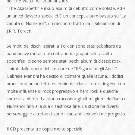
dei The Watch dal 2000 al 2005.
"The Akallabeth" è il suo album di debutto come solista, ed è
un un cd davvero speciale! E’ un concept album basato su “La
caduta di Numenor”, un racconto tratto da Il Silmarillion di
J.R.R. Tolkien.
Se molti dei dischi ispirati a Tolkien sono stati pubblicati da
band heavy metal o al contrario da gruppi folk talvolta
soporiferi, ci sono sempre stati pochi album di classic rock
ispirati dalle opere del creatore de “Il Signore degli Anelli”.
Gabriele Manzini ha deciso di colmare quella lacuna. I dodici
brani sono un perfetto esempio del classico rock inglese con
molte influenze di rock progressivo e hard rock e qualche
spruzzata di folk. La storia racconta gli ultimi giorni dell’isola di
Numenor fino alla sua disastrosa fine. La storia ha diversi
personaggi e altrettanti sono i cantanti coinvolti nel progetto.
Il CD presenta tre ospiti molto speciali: