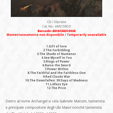
CD / Slipcase
Cat. No.: AMS159CD
Barcode: 8016158315936
Momentaneamente non disponibile / Temporarily unavailable
1.Gift of love
2.The Forbidding
3.The Shade of Numenor
4.See Myself in You
5.Rings of Power
6.Raise the Sword
7.Power Within
8.The Faithful and the Faithless One
9.Red Clouds War
10.The Downfallen: 39 Days of Madness
11.Lidless Eye
12.The Price
Dietro al nome Archangel si cela Gabriele Manzini, tastierista
e principale compositore degli Ubi Maior nonchè tastierista