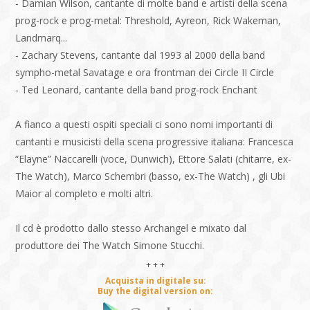
- Damian Wilson, cantante di molte band e artisti della scena
prog-rock e prog-metal: Threshold, Ayreon, Rick Wakeman,
Landmarq...
- Zachary Stevens, cantante dal 1993 al 2000 della band
sympho-metal Savatage e ora frontman dei Circle II Circle
- Ted Leonard, cantante della band prog-rock Enchant
A fianco a questi ospiti speciali ci sono nomi importanti di
cantanti e musicisti della scena progressive italiana: Francesca
“Elayne” Naccarelli (voce, Dunwich), Ettore Salati (chitarre, ex-
The Watch), Marco Schembri (basso, ex-The Watch) , gli Ubi
Maior al completo e molti altri.
Il cd è prodotto dallo stesso Archangel e mixato dal
produttore dei The Watch Simone Stucchi.
+ + +
Acquista in digitale su:
Buy the digital version on: