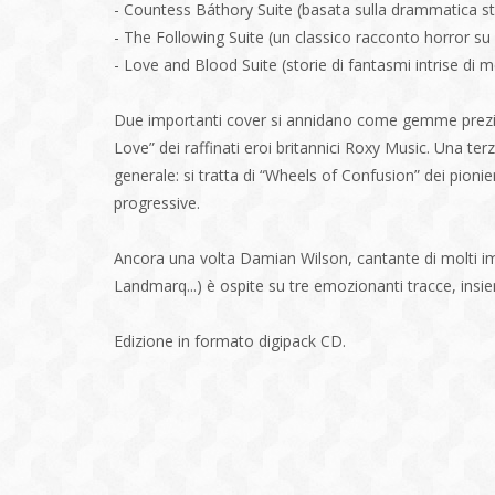
- Countess Báthory Suite (basata sulla drammatica st
- The Following Suite (un classico racconto horror su
- Love and Blood Suite (storie di fantasmi intrise di 
Due importanti cover si annidano come gemme preziose 
Love” dei raffinati eroi britannici Roxy Music. Una t
generale: si tratta di “Wheels of Confusion” dei pioni
progressive.
Ancora una volta Damian Wilson, cantante di molti i
Landmarq...) è ospite su tre emozionanti tracce, insieme
Edizione in formato digipack CD.