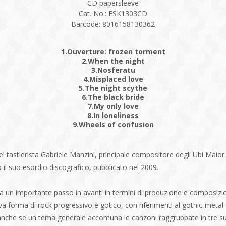
CD papersleeve
Cat. No.: ESK1303CD
Barcode: 8016158130362
1.Ouverture: frozen torment
2.When the night
3.Nosferatu
4.Misplaced love
5.The night scythe
6.The black bride
7.My only love
8.In loneliness
9.Wheels of confusion
l tastierista Gabriele Manzini, principale compositore degli Ubi Mai
o il suo esordio discografico, pubblicato nel 2009.
 un importante passo in avanti in termini di produzione e composizion
va forma di rock progressivo e gotico, con riferimenti al gothic-metal 
che se un tema generale accomuna le canzoni raggruppate in tre suit