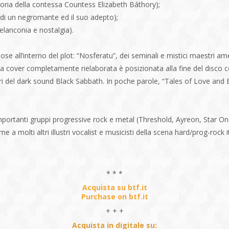
oria della contessa Countess Elizabeth Báthory);
 di un negromante ed il suo adepto);
melanconia e nostalgia).
all’interno del plot: “Nosferatu”, dei seminali e mistici maestri amer
erza cover completamente rielaborata è posizionata alla fine del disco
eri del dark sound Black Sabbath. In poche parole, “Tales of Love and B
mportanti gruppi progressive rock e metal (Threshold, Ayreon, Star
 a molti altri illustri vocalist e musicisti della scena hard/prog-rock i
* * *
Acquista su btf.it
Purchase on btf.it
+ + +
Acquista in digitale su: