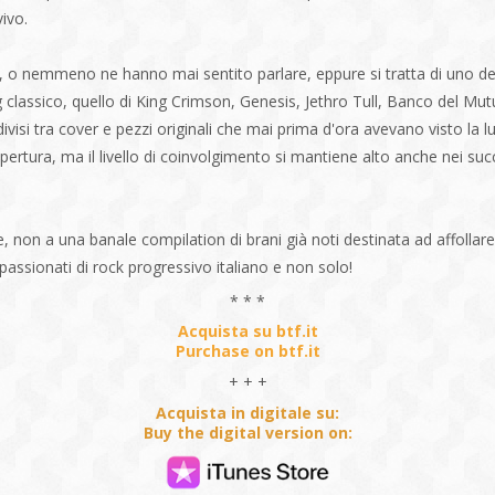
ivo.
, o nemmeno ne hanno mai sentito parlare, eppure si tratta di uno dei
g classico, quello di King Crimson, Genesis, Jethro Tull, Banco del Mu
visi tra cover e pezzi originali che mai prima d'ora avevano visto la luc
n apertura, ma il livello di coinvolgimento si mantiene alto anche nei s
 non a una banale compilation di brani già noti destinata ad affollar
passionati di rock progressivo italiano e non solo!
* * *
Acquista su btf.it
Purchase on btf.it
+ + +
Acquista in digitale su:
Buy the digital version on: