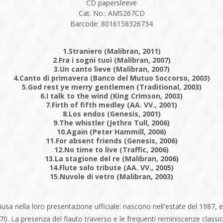
CD papersleeve
Cat. No.: AMS267CD
Barcode: 8016158326734
1.Straniero (Malibran, 2011)
2.Fra i sogni tuoi (Malibran, 2007)
3.Un canto lieve (Malibran, 2007)
4.Canto di primavera (Banco del Mutuo Soccorso, 2003)
5.God rest ye merry gentlemen (Traditional, 2003)
6.I talk to the wind (King Crimson, 2003)
7.Firth of fifth medley (AA. VV., 2001)
8.Los endos (Genesis, 2001)
9.The whistler (Jethro Tull, 2006)
10.Again (Peter Hammill, 2006)
11.For absent friends (Genesis, 2006)
12.No time to live (Traffic, 2006)
13.La stagione del re (Malibran, 2006)
14.Flute solo tribute (AA. VV., 2005)
15.Nuvole di vetro (Malibran, 2003)
iusa nella loro presentazione ufficiale: nascono nell'estate del 1987, e
 '70. La presenza del flauto traverso e le frequenti reminiscenze classi