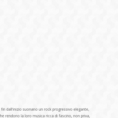
 fin dall'inizio suonano un rock progressivo elegante,
che rendono la loro musica ricca di fascino, non priva,