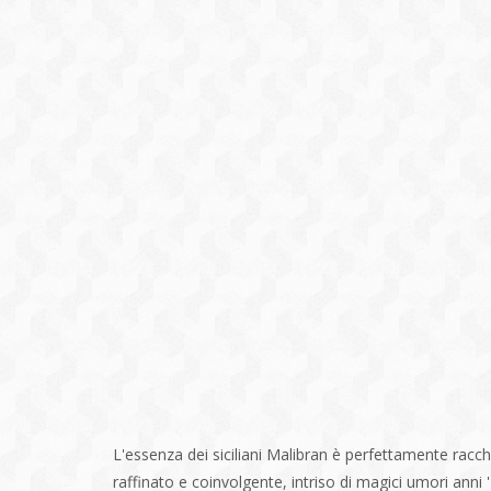
L'essenza dei siciliani Malibran è perfettamente racch
raffinato e coinvolgente, intriso di magici umori anni