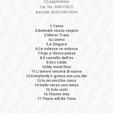
CD papersleeve
Cat. No.: AMS150CD
Barcode: 8016158015034
1.Tema
2.Animale senza respiro
3.Mirror Train
4.L'uomo
5.A Zingara
6.Ce vulesse ce vulesse
7.Fuje a chistu paese
8.Il castello dell'es
9.Oro Caldo
10.My mind flies
11.L'amore vincerà di nuovo
12.Everybody's gonna see you die
13.In un vecchio cieco
14.Vado verso una meta
15.Solo uniti
16.Theme One
17.There will Be Time