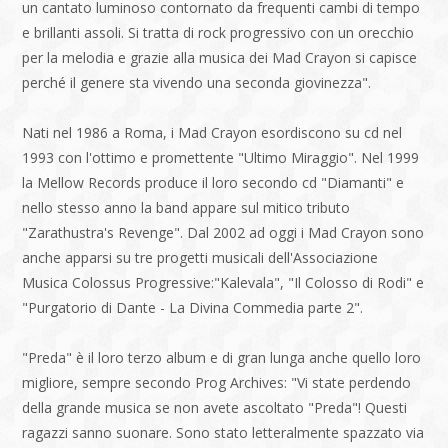
un cantato luminoso contornato da frequenti cambi di tempo
e brillanti assoli. Si tratta di rock progressivo con un orecchio
per la melodia e grazie alla musica dei Mad Crayon si capisce
perché il genere sta vivendo una seconda giovinezza".
Nati nel 1986 a Roma, i Mad Crayon esordiscono su cd nel
1993 con l'ottimo e promettente "Ultimo Miraggio". Nel 1999
la Mellow Records produce il loro secondo cd "Diamanti" e
nello stesso anno la band appare sul mitico tributo
"Zarathustra's Revenge". Dal 2002 ad oggi i Mad Crayon sono
anche apparsi su tre progetti musicali dell'Associazione
Musica Colossus Progressive:"Kalevala", "Il Colosso di Rodi" e
"Purgatorio di Dante - La Divina Commedia parte 2".
"Preda" è il loro terzo album e di gran lunga anche quello loro
migliore, sempre secondo Prog Archives: "Vi state perdendo
della grande musica se non avete ascoltato "Preda"! Questi
ragazzi sanno suonare. Sono stato letteralmente spazzato via