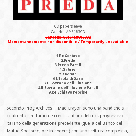
CD papersleeve
Cat. No.: AMS183CD
Barcode: 8016158018332
Momentaneamente non disponibile / Temporarily unavailable
1.Re Schiavo
2.Preda
3.Preda Part II
4.Gabriel
5.Xoanon
6.L'Isola di Sara
7.Il Sovrano dell'Illusione
8.Il Sovrano dell'Illusione Part II
9.Re Schiavo reprise
Secondo Prog Archives "I Mad Crayon sono una band che si
confronta direttamente con l'età d'oro del rock progressivo
italiano della generazione precedente (quella del Banco del
Mutuo Soccorso, per intenderci) con una scrittura complessa,