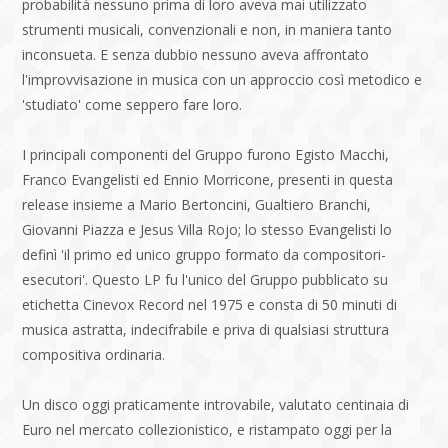
probabilità nessuno prima di loro aveva mai utilizzato
strumenti musicali, convenzionali e non, in maniera tanto
inconsueta. E senza dubbio nessuno aveva affrontato
l'improvvisazione in musica con un approccio così metodico e
'studiato' come seppero fare loro.
I principali componenti del Gruppo furono Egisto Macchi,
Franco Evangelisti ed Ennio Morricone, presenti in questa
release insieme a Mario Bertoncini, Gualtiero Branchi,
Giovanni Piazza e Jesus Villa Rojo; lo stesso Evangelisti lo
definì 'il primo ed unico gruppo formato da compositori-
esecutori'. Questo LP fu l'unico del Gruppo pubblicato su
etichetta Cinevox Record nel 1975 e consta di 50 minuti di
musica astratta, indecifrabile e priva di qualsiasi struttura
compositiva ordinaria.
Un disco oggi praticamente introvabile, valutato centinaia di
Euro nel mercato collezionistico, e ristampato oggi per la