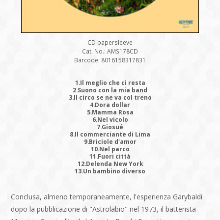
CD papersleeve
Cat. No.: AMS178CD
Barcode: 8016158317831
1.Il meglio che ci resta
2.Suono con la mia band
3.Il circo se ne va col treno
4.Dora dollar
5.Mamma Rosa
6.Nel vicolo
7.Giosué
8.Il commerciante di Lima
9.Briciole d'amor
10.Nel parco
11.Fuori città
12.Delenda New York
13.Un bambino diverso
Conclusa, almeno temporaneamente, l'esperienza Garybaldi
dopo la pubblicazione di "Astrolabio" nel 1973, il batterista