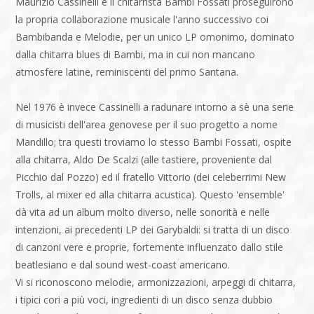
Maurizio Cassinelli e il chitarrista Bambi Fossati proseguirono
la propria collaborazione musicale l'anno successivo coi
Bambibanda e Melodie, per un unico LP omonimo, dominato
dalla chitarra blues di Bambi, ma in cui non mancano
atmosfere latine, reminiscenti del primo Santana.
Nel 1976 è invece Cassinelli a radunare intorno a sè una serie
di musicisti dell'area genovese per il suo progetto a nome
Mandillo; tra questi troviamo lo stesso Bambi Fossati, ospite
alla chitarra, Aldo De Scalzi (alle tastiere, proveniente dal
Picchio dal Pozzo) ed il fratello Vittorio (dei celeberrimi New
Trolls, al mixer ed alla chitarra acustica). Questo 'ensemble'
dà vita ad un album molto diverso, nelle sonorità e nelle
intenzioni, ai precedenti LP dei Garybaldi: si tratta di un disco
di canzoni vere e proprie, fortemente influenzato dallo stile
beatlesiano e dal sound west-coast americano.
Vi si riconoscono melodie, armonizzazioni, arpeggi di chitarra,
i tipici cori a più voci, ingredienti di un disco senza dubbio