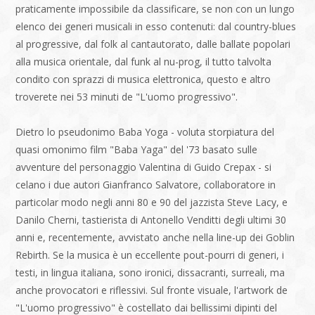
praticamente impossibile da classificare, se non con un lungo
elenco dei generi musicali in esso contenuti: dal country-blues
al progressive, dal folk al cantautorato, dalle ballate popolari
alla musica orientale, dal funk al nu-prog, il tutto talvolta
condito con sprazzi di musica elettronica, questo e altro
troverete nei 53 minuti de "L'uomo progressivo".
Dietro lo pseudonimo Baba Yoga - voluta storpiatura del
quasi omonimo film "Baba Yaga" del '73 basato sulle
avventure del personaggio Valentina di Guido Crepax - si
celano i due autori Gianfranco Salvatore, collaboratore in
particolar modo negli anni 80 e 90 del jazzista Steve Lacy, e
Danilo Cherni, tastierista di Antonello Venditti degli ultimi 30
anni e, recentemente, avvistato anche nella line-up dei Goblin
Rebirth. Se la musica è un eccellente pout-pourri di generi, i
testi, in lingua italiana, sono ironici, dissacranti, surreali, ma
anche provocatori e riflessivi. Sul fronte visuale, l'artwork de
"L'uomo progressivo" è costellato dai bellissimi dipinti del