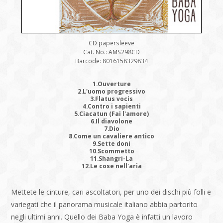
CD papersleeve
Cat. No.: AMS298CD
Barcode: 8016158329834
1.Ouverture
2.L'uomo progressivo
3.Flatus vocis
4.Contro i sapienti
5.Ciacatun (Fai l'amore)
6.Il diavolone
7.Dio
8.Come un cavaliere antico
9.Sette doni
10.Scommetto
11.Shangri-La
12.Le cose nell'aria
Mettete le cinture, cari ascoltatori, per uno dei dischi più folli e
variegati che il panorama musicale italiano abbia partorito
negli ultimi anni. Quello dei Baba Yoga è infatti un lavoro