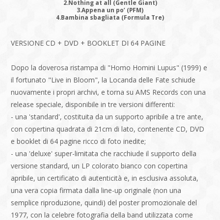
2.Nothing at all (Gentle Giant)
3.Appena un po’ (PFM)
4.Bambina sbagliata (Formula Tre)
VERSIONE CD + DVD + BOOKLET DI 64 PAGINE
Dopo la doverosa ristampa di "Homo Homini Lupus" (1999) e
il fortunato "Live in Bloom", la Locanda delle Fate schiude
nuovamente i propri archivi, e torna su AMS Records con una
release speciale, disponibile in tre versioni differenti:
- una 'standard', costituita da un supporto apribile a tre ante,
con copertina quadrata di 21cm di lato, contenente CD, DVD
e booklet di 64 pagine ricco di foto inedite;
- una 'deluxe' super-limitata che racchiude il supporto della
versione standard, un LP colorato bianco con copertina
apribile, un certificato di autenticità e, in esclusiva assoluta,
una vera copia firmata dalla line-up originale (non una
semplice riproduzione, quindi) del poster promozionale del
1977, con la celebre fotografia della band utilizzata come