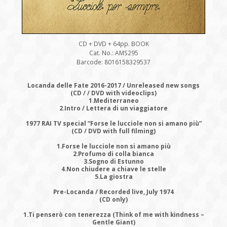
CD + DVD + 64pp. BOOK
Cat. No.: AMS295
Barcode: 8016158329537
Locanda delle Fate 2016-2017 / Unreleased new songs
(CD / / DVD with videoclips)
1.Mediterraneo
2.Intro / Lettera di un viaggiatore
1977 RAI TV special “Forse le lucciole non si amano più”
(CD / DVD with full filming)
1.Forse le lucciole non si amano più
2.Profumo di colla bianca
3.Sogno di Estunno
4.Non chiudere a chiave le stelle
5.La giostra
Pre-Locanda / Recorded live, July 1974
(CD only)
1.Ti penserò con tenerezza (Think of me with kindness –
Gentle Giant)