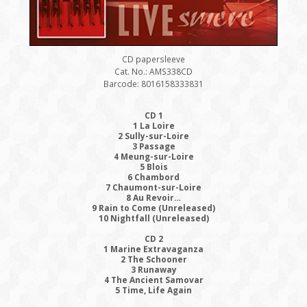
CD papersleeve
Cat. No.: AMS338CD
Barcode: 8016158333831
CD 1
1 La Loire
2 Sully-sur-Loire
3 Passage
4 Meung-sur-Loire
5 Blois
6 Chambord
7 Chaumont-sur-Loire
8 Au Revoir…
9 Rain to Come (Unreleased)
10 Nightfall (Unreleased)
CD 2
1 Marine Extravaganza
2 The Schooner
3 Runaway
4 The Ancient Samovar
5 Time, Life Again