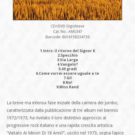
CD+DVD Digisleeve
Cat. No.: AMS347
Barcode: 8016158334739
1.Intro: il ritorno del Signor K
2.Specchio
3.Via Larga
4.Vangelo?
5.40 gradi
6.Come vorrei essere uguale a te
7.Gil
8.No!
9.Miss Rand
La breve ma intensa fase iniziale della carriera dei Jumbo,
caratterizzata dalla pubblicazione di tre album nel biennio
1972/1973, ha rivelato il loro distintivo approccio al
progressive rock italiano e una rapida crescita artistica.
“Vietato Ai Minori Di 18 Anni?”, uscito nel 1973, segna l’apice