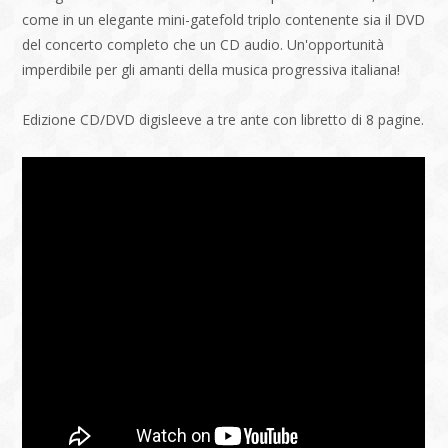
come in un elegante mini-gatefold triplo contenente sia il DVD
del concerto completo che un CD audio. Un'opportunità
imperdibile per gli amanti della musica progressiva italiana!
Edizione CD/DVD digisleeve a tre ante con libretto di 8 pagine.