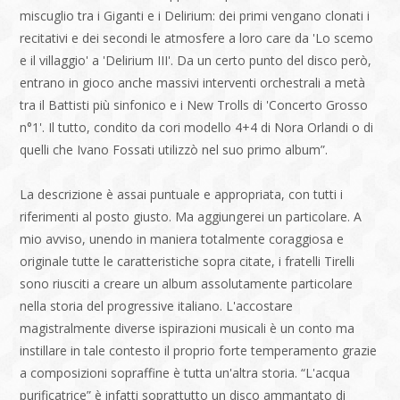
miscuglio tra i Giganti e i Delirium: dei primi vengano clonati i
recitativi e dei secondi le atmosfere a loro care da 'Lo scemo
e il villaggio' a 'Delirium III'. Da un certo punto del disco però,
entrano in gioco anche massivi interventi orchestrali a metà
tra il Battisti più sinfonico e i New Trolls di 'Concerto Grosso
n°1'. Il tutto, condito da cori modello 4+4 di Nora Orlandi o di
quelli che Ivano Fossati utilizzò nel suo primo album”.
La descrizione è assai puntuale e appropriata, con tutti i
riferimenti al posto giusto. Ma aggiungerei un particolare. A
mio avviso, unendo in maniera totalmente coraggiosa e
originale tutte le caratteristiche sopra citate, i fratelli Tirelli
sono riusciti a creare un album assolutamente particolare
nella storia del progressive italiano. L'accostare
magistralmente diverse ispirazioni musicali è un conto ma
instillare in tale contesto il proprio forte temperamento grazie
a composizioni sopraffine è tutta un'altra storia. “L'acqua
purificatrice” è infatti soprattutto un disco ammantato di