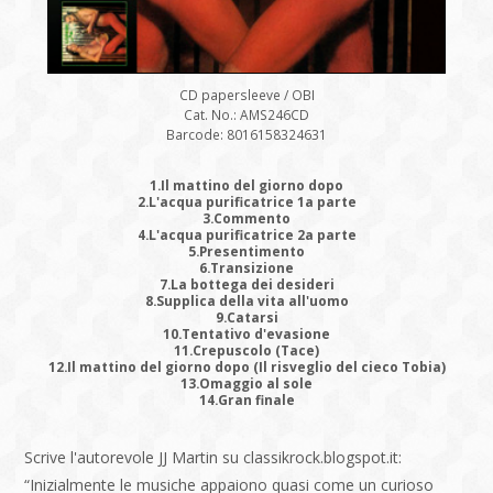
CD papersleeve / OBI
Cat. No.: AMS246CD
Barcode: 8016158324631
1.Il mattino del giorno dopo
2.L'acqua purificatrice 1a parte
3.Commento
4.L'acqua purificatrice 2a parte
5.Presentimento
6.Transizione
7.La bottega dei desideri
8.Supplica della vita all'uomo
9.Catarsi
10.Tentativo d'evasione
11.Crepuscolo (Tace)
12.Il mattino del giorno dopo (Il risveglio del cieco Tobia)
13.Omaggio al sole
14.Gran finale
Scrive l'autorevole JJ Martin su classikrock.blogspot.it:
“Inizialmente le musiche appaiono quasi come un curioso