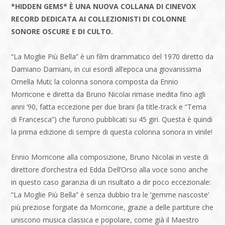
*HIDDEN GEMS* È UNA NUOVA COLLANA DI CINEVOX
RECORD DEDICATA AI COLLEZIONISTI DI COLONNE
SONORE OSCURE E DI CULTO.
“La Moglie Più Bella” è un film drammatico del 1970 diretto da
Damiano Damiani, in cui esordì all’epoca una giovanissima
Ornella Muti; la colonna sonora composta da Ennio
Morricone e diretta da Bruno Nicolai rimase inedita fino agli
anni ‘90, fatta eccezione per due brani (la title-track e “Tema
di Francesca”) che furono pubblicati su 45 giri. Questa è quindi
la prima edizione di sempre di questa colonna sonora in vinile!
Ennio Morricone alla composizione, Bruno Nicolai in veste di
direttore d’orchestra ed Edda Dell’Orso alla voce sono anche
in questo caso garanzia di un risultato a dir poco eccezionale:
“La Moglie Più Bella” è senza dubbio tra le ‘gemme nascoste’
più preziose forgiate da Morricone, grazie a delle partiture che
uniscono musica classica e popolare, come già il Maestro