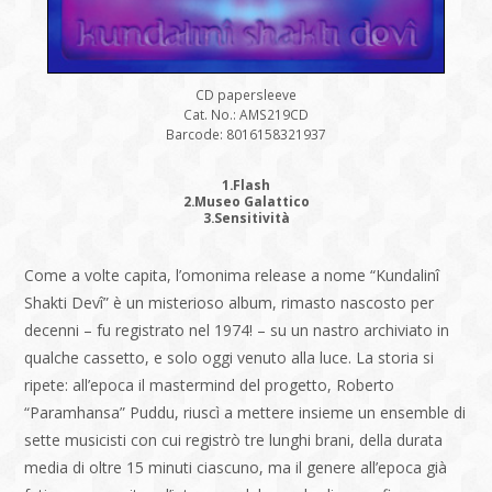
CD papersleeve
Cat. No.: AMS219CD
Barcode: 8016158321937
1.Flash
2.Museo Galattico
3.Sensitività
Come a volte capita, l’omonima release a nome “Kundalinî
Shakti Devî” è un misterioso album, rimasto nascosto per
decenni – fu registrato nel 1974! – su un nastro archiviato in
qualche cassetto, e solo oggi venuto alla luce. La storia si
ripete: all’epoca il mastermind del progetto, Roberto
“Paramhansa” Puddu, riuscì a mettere insieme un ensemble di
sette musicisti con cui registrò tre lunghi brani, della durata
media di oltre 15 minuti ciascuno, ma il genere all’epoca già