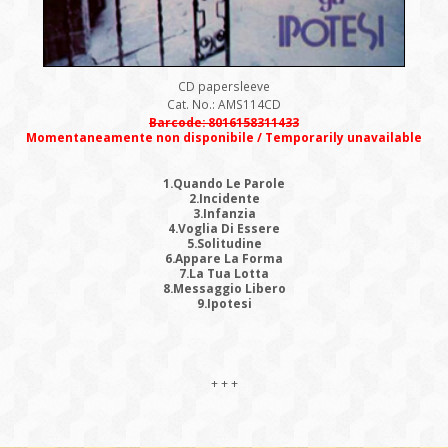
CD papersleeve
Cat. No.: AMS114CD
Barcode: 8016158311433
Momentaneamente non disponibile / Temporarily unavailable
1.Quando Le Parole
2.Incidente
3.Infanzia
4.Voglia Di Essere
5.Solitudine
6.Appare La Forma
7.La Tua Lotta
8.Messaggio Libero
9.Ipotesi
+ + +