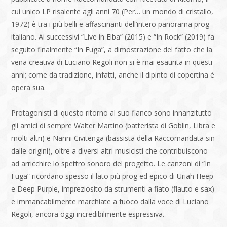
cui unico LP risalente agli anni 70 (Per… un mondo di cristallo,
1972) è tra i più belli e affascinanti dell’intero panorama prog
italiano. Ai successivi “Live in Elba” (2015) e “In Rock” (2019) fa
seguito finalmente “In Fuga”, a dimostrazione del fatto che la
vena creativa di Luciano Regoli non si è mai esaurita in questi
anni; come da tradizione, infatti, anche il dipinto di copertina è
opera sua.
Protagonisti di questo ritorno al suo fianco sono innanzitutto
gli amici di sempre Walter Martino (batterista di Goblin, Libra e
molti altri) e Nanni Civitenga (bassista della Raccomandata sin
dalle origini), oltre a diversi altri musicisti che contribuiscono
ad arricchire lo spettro sonoro del progetto. Le canzoni di “In
Fuga” ricordano spesso il lato più prog ed epico di Uriah Heep
e Deep Purple, impreziosito da strumenti a fiato (flauto e sax)
e immancabilmente marchiate a fuoco dalla voce di Luciano
Regoli, ancora oggi incredibilmente espressiva.