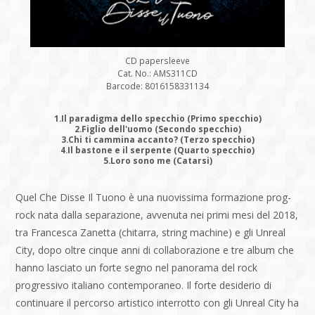
CD papersleeve
Cat. No.: AMS311CD
Barcode: 8016158331134
1.Il paradigma dello specchio (Primo specchio)
2.Figlio dell'uomo (Secondo specchio)
3.Chi ti cammina accanto? (Terzo specchio)
4.Il bastone e il serpente (Quarto specchio)
5.Loro sono me (Catarsi)
Quel Che Disse Il Tuono è una nuovissima formazione prog-
rock nata dalla separazione, avvenuta nei primi mesi del 2018,
tra Francesca Zanetta (chitarra, string machine) e gli Unreal
City, dopo oltre cinque anni di collaborazione e tre album che
hanno lasciato un forte segno nel panorama del rock
progressivo italiano contemporaneo. Il forte desiderio di
continuare il percorso artistico interrotto con gli Unreal City ha