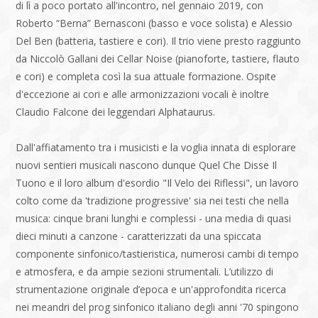
di lì a poco portato all'incontro, nel gennaio 2019, con
Roberto “Berna” Bernasconi (basso e voce solista) e Alessio
Del Ben (batteria, tastiere e cori). Il trio viene presto raggiunto
da Niccolò Gallani dei Cellar Noise (pianoforte, tastiere, flauto
e cori) e completa così la sua attuale formazione. Ospite
d'eccezione ai cori e alle armonizzazioni vocali è inoltre
Claudio Falcone dei leggendari Alphataurus.
Dall'affiatamento tra i musicisti e la voglia innata di esplorare
nuovi sentieri musicali nascono dunque Quel Che Disse Il
Tuono e il loro album d'esordio "Il Velo dei Riflessi", un lavoro
colto come da 'tradizione progressive' sia nei testi che nella
musica: cinque brani lunghi e complessi - una media di quasi
dieci minuti a canzone - caratterizzati da una spiccata
componente sinfonico/tastieristica, numerosi cambi di tempo
e atmosfera, e da ampie sezioni strumentali. L’utilizzo di
strumentazione originale d’epoca e un'approfondita ricerca
nei meandri del prog sinfonico italiano degli anni '70 spingono