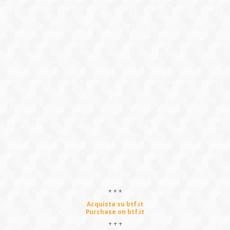
* * *
Acquista su btf.it
Purchase on btf.it
+ + +