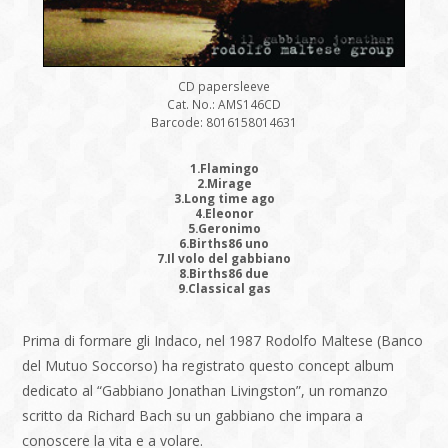
CD papersleeve
Cat. No.: AMS146CD
Barcode: 8016158014631
1.Flamingo
2.Mirage
3.Long time ago
4.Eleonor
5.Geronimo
6.Births86 uno
7.Il volo del gabbiano
8.Births86 due
9.Classical gas
Prima di formare gli Indaco, nel 1987 Rodolfo Maltese (Banco
del Mutuo Soccorso) ha registrato questo concept album
dedicato al “Gabbiano Jonathan Livingston”, un romanzo
scritto da Richard Bach su un gabbiano che impara a
conoscere la vita e a volare.