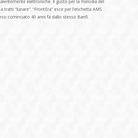
valentemente elettroniche. Il gusto per la melodia del
a tratti “lunare”. “FrontEra” esce per l’etichetta AMS
orso cominciato 40 anni fa dallo stesso Banfi.