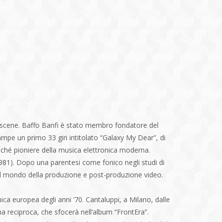
e scene. Baffo Banfi è stato membro fondatore del
ampe un primo 33 giri intitolato “Galaxy My Dear”, di
nché pioniere della musica elettronica moderna.
1981). Dopo una parentesi come fonico negli studi di
i al mondo della produzione e post-produzione video.
ca europea degli anni ’70. Cantaluppi, a Milano, dalle
ma reciproca, che sfocerà nell’album “FrontEra”.