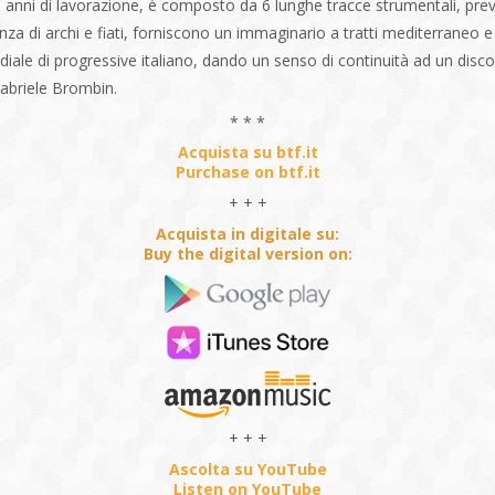
si anni di lavorazione, è composto da 6 lunghe tracce strumentali, pre
nza di archi e fiati, forniscono un immaginario a tratti mediterraneo e 
ndiale di progressive italiano, dando un senso di continuità ad un disc
Gabriele Brombin.
* * *
Acquista su btf.it
Purchase on btf.it
+ + +
Acquista in digitale su:
Buy the digital version on:
+ + +
Ascolta su YouTube
Listen on YouTube