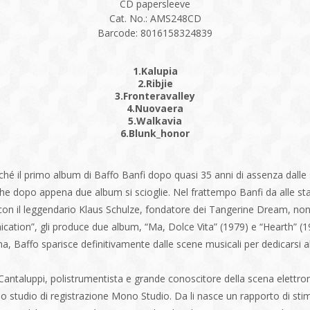
CD papersleeve
Cat. No.: AMS248CD
Barcode: 8016158324839
1.Kalupia
2.Ribjie
3.Fronteravalley
4.Nuovaera
5.Walkavia
6.Blunk_honor
nché il primo album di Baffo Banfi dopo quasi 35 anni di assenza dall
 che dopo appena due album si scioglie. Nel frattempo Banfi da alle st
o con il leggendario Klaus Schulze, fondatore dei Tangerine Dream, no
cation”, gli produce due album, “Ma, Dolce Vita” (1979) e “Hearth” (
Mina, Baffo sparisce definitivamente dalle scene musicali per dedicars
antaluppi, polistrumentista e grande conoscitore della scena elettroni
 lo studio di registrazione Mono Studio. Da li nasce un rapporto di sti