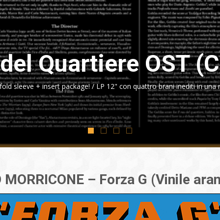
del Quartiere OST (Cl
fold sleeve + insert package! / LP 12" con quattro brani inediti in una
 MORRICONE – Forza G (Vinile aran