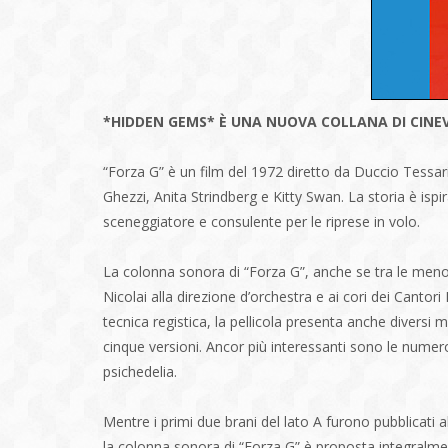
*HIDDEN GEMS* È UNA NUOVA COLLANA DI CINEV
“Forza G” è un film del 1972 diretto da Duccio Tessari,
Ghezzi, Anita Strindberg e Kitty Swan. La storia è isp
sceneggiatore e consulente per le riprese in volo.
La colonna sonora di “Forza G”, anche se tra le men
Nicolai alla direzione d’orchestra e ai cori dei Cantor
tecnica registica, la pellicola presenta anche divers
cinque versioni. Ancor più interessanti sono le numer
psichedelia.
Mentre i primi due brani del lato A furono pubblicati al
la colonna sonora di “Forza G” è proposta integralment