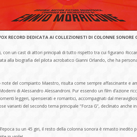
OX RECORD DEDICATA AI COLLEZIONISTI DI COLONNE SONORE O
 con un cast di attori principali di tutto rispetto tra cui figurano Ric
irata alla biografia del pilota acrobatico Gianni Orlando, che ha perso
o note del compianto Maestro, risulta come sempre affascinante e am
i Moderni di Alessandro Alessandroni. Pur essendo un film d’azione ricc
i momenti leggeri, spensierati e romantici, accompagnati dal meraviglio
ose varianti del secondo tema principale “Forza G”, declinato anche in
l’epoca su un 45 giri, il resto della colonna sonora è rimasto inedito pe
e in vinile!