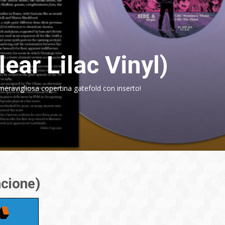
ear Lilac Vinyl)
 meravigliosa copertina gatefold con inserto!
cione)