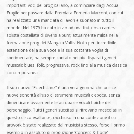
importanti voci del prog italiano, a cominciare dagli Acqua
Fragile per passare dalla Premiata Forneria Marconi, con cui
ha realizzato una manciata di lavori e suonato in tutto il
mondo. Nel 1979 ha dato inizio ad una fruttuosa carriera
solista costellata di diversi album; attualmente milita nella
formazione prog dei Mangala Vallis. Noto per l’incredibile
estensione della sua voce e la sua costante voglia di
sperimentare, ha sempre cantato nei più disparati generi
musicali: blues, folk, progressive, rock fino alla musica classica
contemporanea.
Il suo nuovo “Eclecticlanz” è una vera gemma che unisce
nuove sonorità all’uso di strumenti musicali d’epoca, senza
dimenticare ovviamente le acrobazie vocali tipiche del
personaggio. Tutti i generi succitati si ritrovano mescolati in
questo disco esaltante, racchiuso in una confezione il cui
artwork è stato realizzato dal musicista stesso, forse il primo
esempio in assoluto di produzione ‘Concept & Code’.