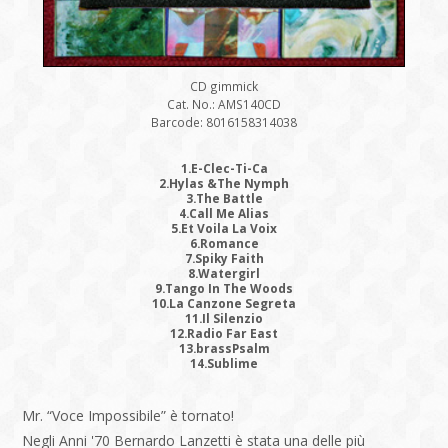
CD gimmick
Cat. No.: AMS140CD
Barcode: 8016158314038
1.E-Clec-Ti-Ca
2.Hylas &The Nymph
3.The Battle
4.Call Me Alias
5.Et Voila La Voix
6.Romance
7.Spiky Faith
8.Watergirl
9.Tango In The Woods
10.La Canzone Segreta
11.Il Silenzio
12.Radio Far East
13.brassPsalm
14.Sublime
Mr. “Voce Impossibile” è tornato!
Negli Anni '70 Bernardo Lanzetti è stata una delle più