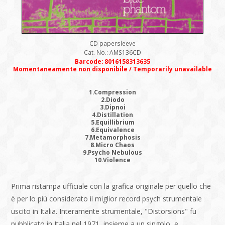
CD papersleeve
Cat. No.: AMS136CD
Barcode: 8016158313635
Momentaneamente non disponibile / Temporarily unavailable
1.Compression
2.Diodo
3.Dipnoi
4.Distillation
5.Equillibrium
6.Equivalence
7.Metamorphosis
8.Micro Chaos
9.Psycho Nebulous
10.Violence
Prima ristampa ufficiale con la grafica originale per quello che
è per lo più considerato il miglior record psych strumentale
uscito in Italia. Interamente strumentale, "Distorsions" fu
pubblicato in Italia nel 1971, insieme a un singolo, e