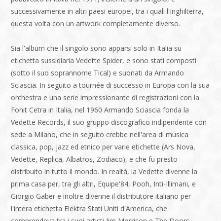
successivamente in altri paesi europei, tra i quali l'Inghilterra,
questa volta con un artwork completamente diverso.
Sia l'album che il singolo sono apparsi solo in Italia su
etichetta sussidiaria Vedette Spider, e sono stati composti
(sotto il suo soprannome Tical) e suonati da Armando
Sciascia. In seguito a tournée di successo in Europa con la sua
orchestra e una serie impressionante di registrazioni con la
Fonit Cetra in Italia, nel 1960 Armando Sciascia fonda la
Vedette Records, il suo gruppo discografico indipendente con
sede a Milano, che in seguito crebbe nell'area di musica
classica, pop, jazz ed etnico per varie etichette (Ars Nova,
Vedette, Replica, Albatros, Zodiaco), e che fu presto
distribuito in tutto il mondo. In realtà, la Vedette divenne la
prima casa per, tra gli altri, Equipe'84, Pooh, Inti-Illimani, e
Giorgio Gaber e inoltre divenne il distributore italiano per
l'intera etichetta Elektra Stati Uniti d'America, che
comprendeva tra i suoi artisti Jim Morrison e The Doors.