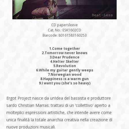
CD papersleeve
Cat. No.: ESK1602CD
Barcode: 80161583160253
1.Come together
2.Tomorrow never knows
3.Dear Prudence
4.Helter Skelter
5.Revolution
6.While my guitar gently weeps
7.Norwegian wood
8.Happiness is a warm gun
9.I want you (she’s so heavy)
Ergot Project nasce da un’idea del bassista e produttore
sardo Christian Marras: trattasi di un ‘collettivo’ aperto a
molteplici espressioni artistiche, che intende avere come
unica finalità la totale anarchia creativa nella creazione di
nuove produzioni musicali.