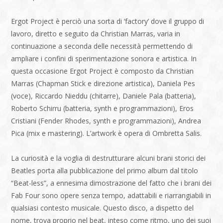
Ergot Project è perciò una sorta di ‘factory’ dove il gruppo di
lavoro, diretto e seguito da Christian Marras, varia in
continuazione a seconda delle necessità permettendo di
ampliare i confini di sperimentazione sonora e artistica. In
questa occasione Ergot Project è composto da Christian
Marras (Chapman Stick e direzione artistica), Daniela Pes
(voce), Riccardo Nieddu (chitarre), Daniele Pala (batteria),
Roberto Schirru (batteria, synth e programmazioni), Eros
Cristiani (Fender Rhodes, synth e programmazioni), Andrea
Pica (mix e mastering). L’artwork è opera di Ombretta Salis.
La curiosità e la voglia di destrutturare alcuni brani storici dei
Beatles porta alla pubblicazione del primo album dal titolo
“Beat-less”, a ennesima dimostrazione del fatto che i brani dei
Fab Four sono opere senza tempo, adattabili e riarrangiabili in
qualsiasi contesto musicale. Questo disco, a dispetto del
nome, trova proprio nel beat, inteso come ritmo, uno dei suoi