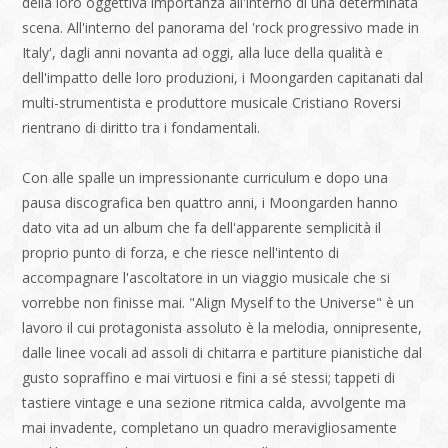
della loro oggettiva importanza all'interno di una determinata
scena. All'interno del panorama del 'rock progressivo made in
Italy', dagli anni novanta ad oggi, alla luce della qualità e
dell'impatto delle loro produzioni, i Moongarden capitanati dal
multi-strumentista e produttore musicale Cristiano Roversi
rientrano di diritto tra i fondamentali.
Con alle spalle un impressionante curriculum e dopo una
pausa discografica ben quattro anni, i Moongarden hanno
dato vita ad un album che fa dell'apparente semplicità il
proprio punto di forza, e che riesce nell'intento di
accompagnare l'ascoltatore in un viaggio musicale che si
vorrebbe non finisse mai. "Align Myself to the Universe" è un
lavoro il cui protagonista assoluto è la melodia, onnipresente,
dalle linee vocali ad assoli di chitarra e partiture pianistiche dal
gusto sopraffino e mai virtuosi e fini a sé stessi; tappeti di
tastiere vintage e una sezione ritmica calda, avvolgente ma
mai invadente, completano un quadro meravigliosamente