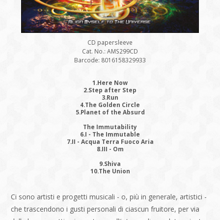
CD papersleeve
Cat. No.: AMS299CD
Barcode: 8016158329933
1.Here Now
2.Step after Step
3.Run
4.The Golden Circle
5.Planet of the Absurd
The Immutability
6.I - The Immutable
7.II - Acqua Terra Fuoco Aria
8.III - Om
9.Shiva
10.The Union
Ci sono artisti e progetti musicali - o, più in generale, artistici -
che trascendono i gusti personali di ciascun fruitore, per via