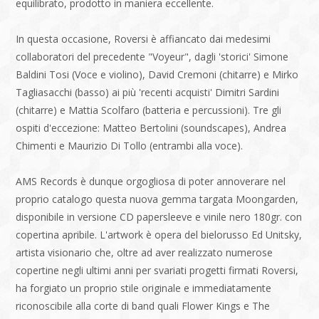
equilibrato, prodotto in maniera eccellente.
In questa occasione, Roversi è affiancato dai medesimi
collaboratori del precedente "Voyeur", dagli 'storici' Simone
Baldini Tosi (Voce e violino), David Cremoni (chitarre) e Mirko
Tagliasacchi (basso) ai più 'recenti acquisti' Dimitri Sardini
(chitarre) e Mattia Scolfaro (batteria e percussioni). Tre gli
ospiti d'eccezione: Matteo Bertolini (soundscapes), Andrea
Chimenti e Maurizio Di Tollo (entrambi alla voce).
AMS Records è dunque orgogliosa di poter annoverare nel
proprio catalogo questa nuova gemma targata Moongarden,
disponibile in versione CD papersleeve e vinile nero 180gr. con
copertina apribile. L'artwork è opera del bielorusso Ed Unitsky,
artista visionario che, oltre ad aver realizzato numerose
copertine negli ultimi anni per svariati progetti firmati Roversi,
ha forgiato un proprio stile originale e immediatamente
riconoscibile alla corte di band quali Flower Kings e The